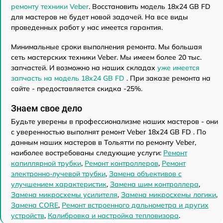
ремонту техники Veber
. Восстановить модель 18x24 GB FD
для мастеров не будет новой задачей. На все виды
проведенных работ у нас имеется гарантия.
Минимальные сроки выполнения ремонта. Мы большая
сеть мастерских техники Veber. Мы имеем более 20 тыс.
запчастей. И возможно на наших складах
уже имеется
запчасть на модель 18x24 GB FD
. При заказе ремонта на
сайте - предоставляется скидка -25%.
Знаем свое дело
Будьте уверены в профессионализме наших мастеров - они
с уверенностью выполнят ремонт Veber 18x24 GB FD . По
данным наших мастеров в Тольятти по ремонту Veber,
наиболее востребованы следующие услуги:
Ремонт
капиллярной трубки
,
Ремонт контроллеров
,
Ремонт
электронно-лучевой трубки
,
Замена объективов с
улучшением характеристик
,
Замена шим контроллера
,
Замена микросхемы усилителя
,
Замена микросхемы логики
,
Замена CORE
,
Ремонт встроенного дальнометра и других
устройств
,
Калибровка и настройка тепловизора
.