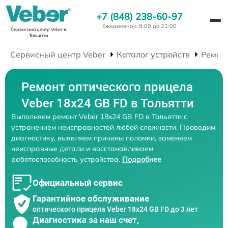
+7 (848) 238-60-97
Ежедневно с 9:00 до 21:00
Сервисный центр Veber
в
Тольятти
Сервисный центр Veber
Каталог устройств
Ремон
Ремонт оптического прицела
Veber 18x24 GB FD в Тольятти
Выполняем ремонт Veber 18x24 GB FD в Тольятти с
устранением неисправностей любой сложности. Проводим
диагностику, выявляем причины поломки, заменяем
неисправные детали и восстанавливаем
работоспособность устройства.
Подробнее
Официальный сервис
Гарантийное обслуживание
оптического прицела Veber 18x24 GB FD до 3 лет
Диагностика за наш счет,