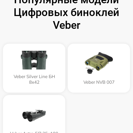
Цифровых биноклей
Veber
Veber Silver Line БН
8x42
Veber NVB 007