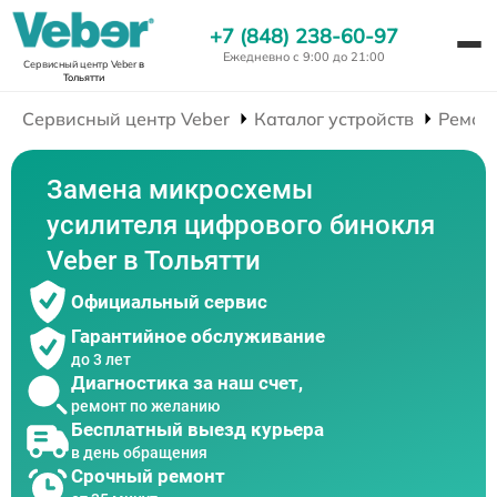
+7 (848) 238-60-97
Ежедневно с 9:00 до 21:00
Сервисный центр Veber
в
Тольятти
Сервисный центр Veber
Каталог устройств
Ремон
Замена микросхемы
усилителя цифрового бинокля
Veber в Тольятти
Официальный сервис
Гарантийное обслуживание
до 3 лет
Диагностика за наш счет,
ремонт по желанию
Бесплатный выезд курьера
в день обращения
Срочный ремонт