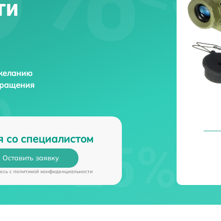
ти
 желанию
бращения
я со специалистом
Оставить заявку
есь c
политикой конфиденциальности