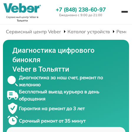
+7 (848) 238-60-97
Ежедневно с 9:00 до 21:00
Сервисный центр Veber
в
Тольятти
Сервисный центр Veber
Каталог устройств
Ремон
Диагностика цифрового
бинокля
Veber в Тольятти
Диагностика за наш счет, ремонт по
желанию
Бесплатный выезд курьера в день
обращения
Гарантия на ремонт до 3 лет
Срочный ремонт от 35 минут