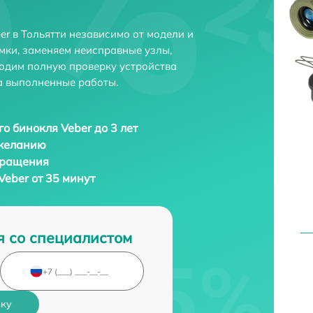
r в Тольятти независимо от модели и
мки, заменяем неисправные узлы,
одим полную проверку устройства
а выполненные работы.
о бинокля Veber до 3 лет
 желанию
бращения
eber от 35 минут
я со специалистом
вку