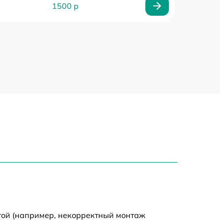
1500 р
900 р
5000 р
800 р
1200 р
800 р
900 р
1500 р
той (например, некорректный монтаж