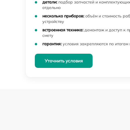
детали:
подбор запчастей и комплектующих
Замена линзы видоискателя цифрового
отдельно
бинокля Veber
несколько приборов:
объём и стоимость ра
Замена крышки окуляра цифрового бинокл
устройству
Veber
встроенная техника:
демонтаж и доступ к 
смету
Замена защёлки батарейного отсека
цифрового бинокля Veber
гарантия:
условия закрепляются по итогам
Ремонт датчика синхроимпульсов
цифрового бинокля Veber
Уточнить условия
Ремонт оптики цифрового бинокля Veber
Юстировка бинокля цифрового бинокля
Veber