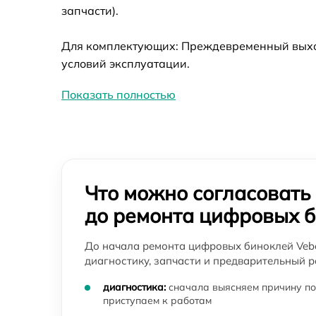
Замена шим контроллера цифрового
запчасти).
бинокля Veber
Ремонт электронно-лучевой трубки
Для комплектующих: Преждевременный выход 
цифрового бинокля Veber
условий эксплуатации.
Замена объективов с улучшением
характеристик цифрового бинокля Veber
Показать полностью
Чистка бинокля цифрового бинокля Veber
Устранение вертикально-горизонтальных
полос в видоискателе цифрового бинокля
Veber
Что можно согласовать
Ремонт встроенного дальнометра цифрово
до ремонта цифровых 
бинокля Veber
До начала ремонта цифровых биноклей Vebe
Исправление инверсии изображения
диагностику, запчасти и предварительный р
цифрового бинокля Veber
диагностика:
сначала выясняем причину по
Замена энкодера управления цифрового
бинокля Veber
приступаем к работам