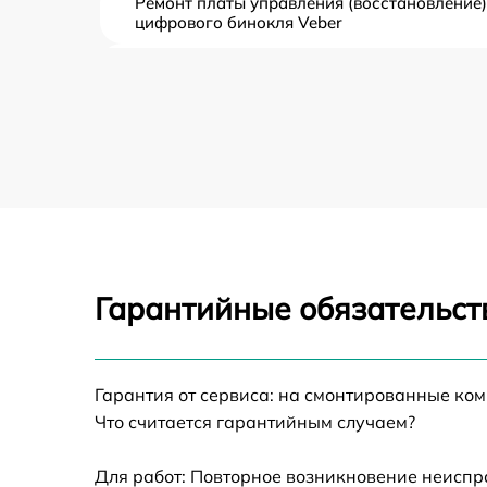
Ремонт платы управления (восстановление)
цифрового бинокля Veber
Замена шлейфа гарнитуры цифрового
бинокля Veber
Замена корпуса цифрового бинокля Veber
Замена аккумулятора цифрового бинокля
Veber
Замена процессора цифрового бинокля
Veber
Гарантийные обязательств
Замена USB порта цифрового бинокля Vebe
Замена модуля Wi-Fi цифрового бинокля
Veber
Гарантия от сервиса: на смонтированные ко
Что считается гарантийным случаем?
Ремонт цепи питания цифрового бинокля
Veber
Для работ: Повторное возникновение неиспр