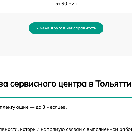
от 60 мин
от 60 мин
У меня другая неисправность
от 60 мин
от 60 мин
от 60 мин
а сервисного центра в Тольятти
r
от 60 мин
от 60 мин
мплектующие — до 3 месяцев.
от 60 мин
авности, который напрямую связан с выполненной рабо