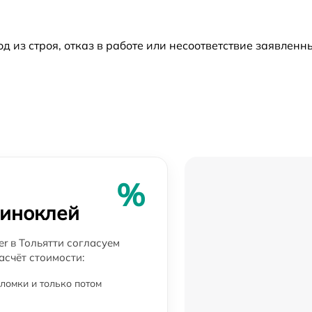
от 60 мин
из строя, отказ в работе или несоответствие заявлен
от 60 мин
от 60 мин
от 60 мин
от 60 мин
%
го
биноклей
от 60 мин
r в Тольятти согласуем
от 60 мин
асчёт стоимости:
ломки и только потом
от 60 мин