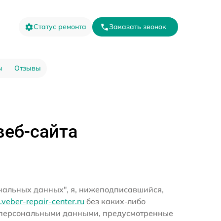
Статус ремонта
Заказать звонок
ы
Отзывы
веб-сайта
ональных данных", я, нижеподписавшийся,
l.veber-repair-center.ru
без каких-либо
и персональными данными, предусмотренные