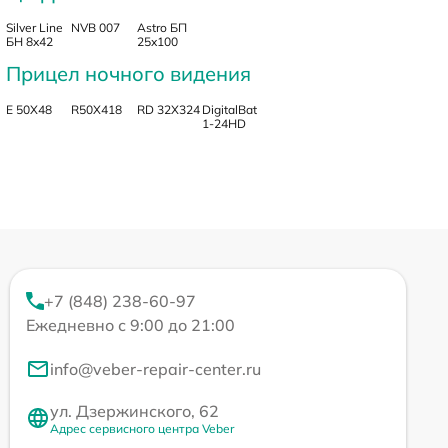
Silver Line
NVB 007
Astro БП
БН 8x42
25x100
Прицел ночного видения
E 50X48
R50X418
RD 32X324
DigitalBat
1-24HD
+7 (848) 238-60-97
Ежедневно с 9:00 до 21:00
info@veber-repair-center.ru
ул. Дзержинского, 62
Адрес сервисного центра Veber